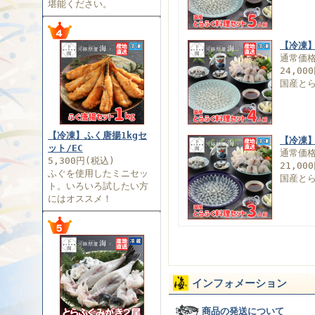
堪能ください。
【冷凍】
通常価
24,00
国産と
【冷凍】ふく唐揚1kgセ
【冷凍】
ット/EC
通常価
5,300円(税込)
21,00
ふぐを使用したミニセッ
国産と
ト。いろいろ試したい方
にはオススメ！
インフォメーション
商品の発送について