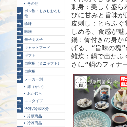
その他
刺身：美しく盛ら
ポン酢・もみじおろし
びに甘みと旨味が
他
皮刺し：とらふぐ
珍味
しめる、食感が魅
味噌
鍋：骨付きの身か
辛子明太子
げる、“旨味の塊
キャットフード
雑炊：鍋で出たふ
ギフト
さに“鍋のフィナ
自家用（ミニギフト）
自家用
メーカー別
海（かい）
おかむら
エコタイプ
冷凍/冷蔵区分
冷蔵商品
冷凍商品