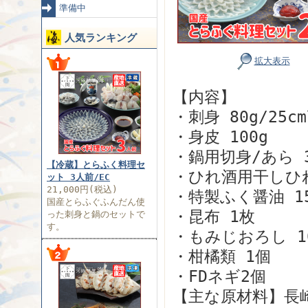
準備中
人気ランキング
拡大表示
【内容】
・刺身 80g/25
・身皮 100g
・鍋用切身/あら 3
【冷蔵】とらふく料理セ
・ひれ酒用干しひ
ット 3人前/EC
21,000円(税込)
・特製ふく醤油 15
国産とらふぐふんだん使
・昆布 1枚
った刺身と鍋のセットで
す。
・もみじおろし 10
・柑橘類 1個
・FDネギ2個
【主な原材料】長