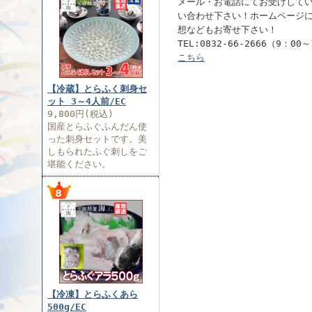
メール・お電話にてお受けして
い合わせ下さい！ホームページ
想などもお寄せ下さい！
TEL:0832-66-2666（9：00
こちら
【冷蔵】とらふく刺身セ
ット 3～4人前/EC
9,800円(税込)
国産とらふぐふんだん使
った刺身セットです。美
しもられたふぐ刺しをご
堪能ください。
【冷凍】とらふくあら
500g/EC