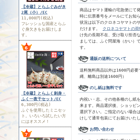
【冷蔵】とらふぐみがき
商品はヤマト運輸の宅急便にて
2尾（小）/EC
時に伝票番号をメールにてお知
11,000円(税込)
状況は以下のクロネコヤマトの
フレッシュな国産とらふ
だけます。
クロネコヤマトの荷
ぐ身欠きをお届けしま
す。
け先の長期不在、受け取り拒否
ましては、ふぐ問屋海（かい）
す。
通販の送料について
送料無料商品以外は1600円必
縄、離島は別途1600円）
のし紙は無料です
【冷蔵】とらふく刺身・
ふく一夜干セット/EC
内祝い・志、その他各種のし紙
6,300円(税込)
来ます。商品選択後、ショッピ
ふぐを使用したミニセッ
選択下さい。ご指定のない場合
ト。いろいろ試したい方
けして通常包装にてお届けいた
にはオススメ！
お問い合わせ