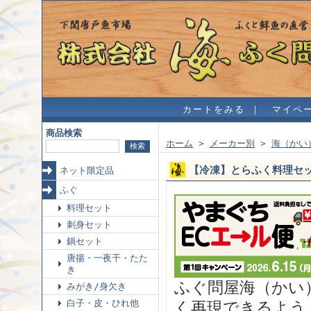
カートをみる
｜
マイペ
商品検索
ホーム
>
メーカー別
>
海（かい
【冷凍】とらふく料理セット
ネット限定品
ふぐ
料理セット
刺身セット
鍋セット
唐揚・一夜干・たた
き
ふぐ問屋海（かい
みがき/身欠き
白子・皮・ひれ他
く再現できるよう