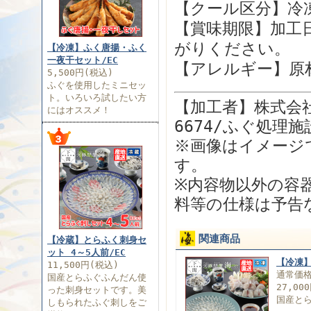
【クール区分】冷凍
【賞味期限】加工
がりください。
【冷凍】ふく唐揚・ふく
一夜干セット/EC
【アレルギー】原
5,500円(税込)
ふぐを使用したミニセッ
ト。いろいろ試したい方
【加工者】株式会
にはオススメ！
6674/ふぐ処理施
※画像はイメージ
す。
※内容物以外の容
料等の仕様は予告
関連商品
【冷蔵】とらふく刺身セ
ット 4～5人前/EC
【冷凍】
11,500円(税込)
通常価
国産とらふぐふんだん使
27,00
った刺身セットです。美
国産と
しもられたふぐ刺しをご