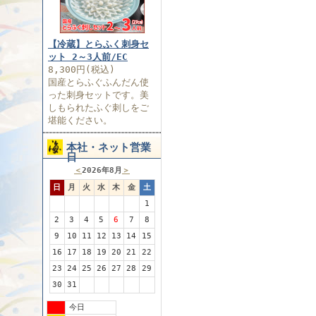
【冷蔵】とらふく刺身セ
ット 2～3人前/EC
8,300円(税込)
国産とらふぐふんだん使
った刺身セットです。美
しもられたふぐ刺しをご
堪能ください。
本社・ネット営業
日
＜
2026年8月
＞
日
月
火
水
木
金
土
1
2
3
4
5
6
7
8
9
10
11
12
13
14
15
16
17
18
19
20
21
22
23
24
25
26
27
28
29
30
31
今日