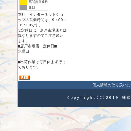
馬関街営業日
休日
本社、インターネットショ
ップの営業時間は、9：00～
16：00です。
※定休日は、唐戸市場店とは
異なりますのでご注意願い
ます。
■唐戸市場店 定休日■
水曜日
■出荷作業は毎日休まず行っ
ております。
個人情報の取り扱いに
Copyright(C)2010 株