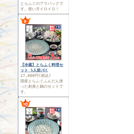
とらふぐのアラパックで
す。使い方イロイロ！
【冷蔵】とらふく料理セ
ット 5人前/EC
27,000円(税込)
国産とらふぐふんだん使
った刺身と鍋のセットで
す。