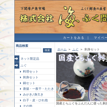
カートをみる
｜
マイペ
商品検索
ホーム
>
ふぐ
> 刺身セット
ネット限定品
ふぐ
料理セット
刺身セット
鍋セット
唐揚・一夜干・たたき
みがき/身欠き
白子・皮・ひれ他
国産とらふぐをふんだんに使った刺
その他