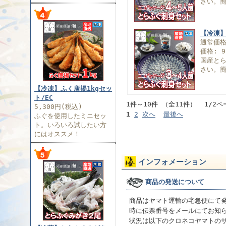
さい。
【冷凍】
通常価
価格: 9
国産と
さい。
【冷凍】ふく唐揚1kgセッ
ト/EC
1件～10件 （全11件） 1/2ペ
5,300円(税込)
1
2
次へ
最後へ
ふぐを使用したミニセッ
ト。いろいろ試したい方
にはオススメ！
インフォメーション
商品の発送について
商品はヤマト運輸の宅急便にて
時に伝票番号をメールにてお知
状況は以下のクロネコヤマトの