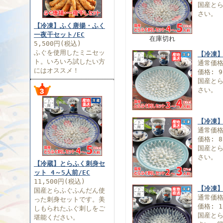
国産と
さい。
【冷凍】ふく唐揚・ふく
一夜干セット/EC
在庫切れ
5,500円(税込)
ふぐを使用したミニセッ
【冷凍】
ト。いろいろ試したい方
通常価
にはオススメ！
価格: 9
国産と
さい。
【冷凍】
通常価
価格: 8
国産と
さい。
【冷蔵】とらふく刺身セ
ット 4～5人前/EC
11,500円(税込)
【冷凍】
国産とらふぐふんだん使
通常価
った刺身セットです。美
価格: 1
しもられたふぐ刺しをご
国産と
堪能ください。