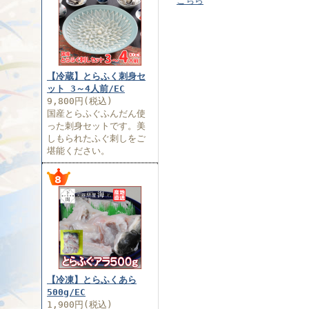
こちら
【冷蔵】とらふく刺身セ
ット 3～4人前/EC
9,800円(税込)
国産とらふぐふんだん使
った刺身セットです。美
しもられたふぐ刺しをご
堪能ください。
【冷凍】とらふくあら
500g/EC
1,900円(税込)