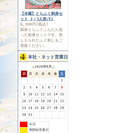
【冷蔵】とらふく刺身セ
ット 2～3人前/EC
8,300円(税込)
国産とらふぐふんだん使
った刺身セットです。美
しもられたふぐ刺しをご
堪能ください。
本社・ネット営業日
＜
2026年8月
＞
日
月
火
水
木
金
土
1
2
3
4
5
6
7
8
9
10
11
12
13
14
15
16
17
18
19
20
21
22
23
24
25
26
27
28
29
30
31
今日
馬関街営業日