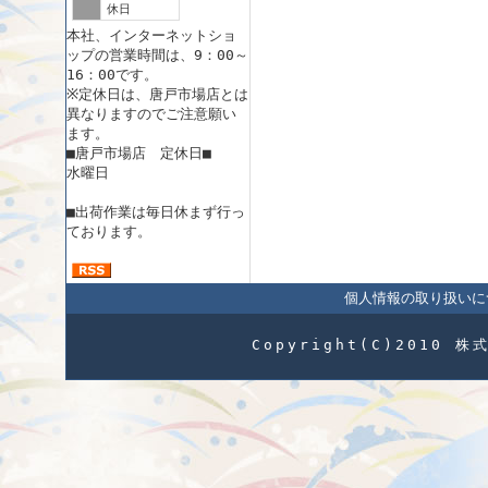
休日
本社、インターネットショ
ップの営業時間は、9：00～
16：00です。
※定休日は、唐戸市場店とは
異なりますのでご注意願い
ます。
■唐戸市場店 定休日■
水曜日
■出荷作業は毎日休まず行っ
ております。
個人情報の取り扱いに
Copyright(C)2010 株