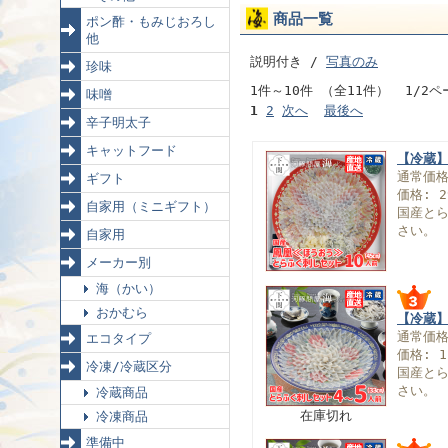
商品一覧
ポン酢・もみじおろし
他
説明付き /
写真のみ
珍味
1件～10件 （全11件） 1/2ペ
味噌
1
2
次へ
最後へ
辛子明太子
キャットフード
【冷蔵】
通常価
ギフト
価格: 2
自家用（ミニギフト）
国産と
さい。
自家用
メーカー別
海（かい）
おかむら
【冷蔵】
通常価
エコタイプ
価格: 1
冷凍/冷蔵区分
国産と
さい。
冷蔵商品
在庫切れ
冷凍商品
準備中