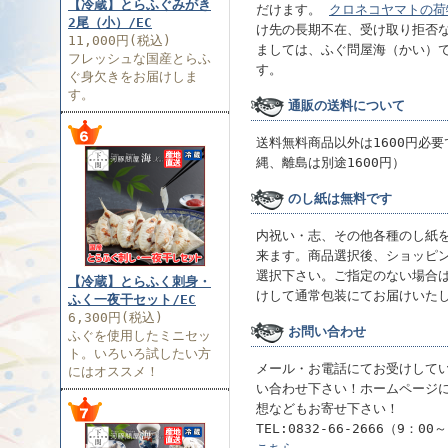
【冷蔵】とらふぐみがき
だけます。
クロネコヤマトの荷
2尾（小）/EC
け先の長期不在、受け取り拒否
11,000円(税込)
ましては、ふぐ問屋海（かい）
フレッシュな国産とらふ
す。
ぐ身欠きをお届けしま
す。
通販の送料について
送料無料商品以外は1600円必
縄、離島は別途1600円）
のし紙は無料です
内祝い・志、その他各種のし紙
来ます。商品選択後、ショッピ
選択下さい。ご指定のない場合
【冷蔵】とらふく刺身・
けして通常包装にてお届けいた
ふく一夜干セット/EC
6,300円(税込)
お問い合わせ
ふぐを使用したミニセッ
ト。いろいろ試したい方
メール・お電話にてお受けして
にはオススメ！
い合わせ下さい！ホームページ
想などもお寄せ下さい！
TEL:0832-66-2666（9：00