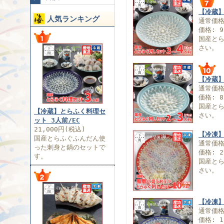
【冷蔵】
人気ランキング
通常価
価格: 9
国産と
さい。
【冷蔵】
通常価
価格: 8
国産と
【冷蔵】とらふく料理セ
さい。
ット 3人前/EC
21,000円(税込)
【冷凍】
国産とらふぐふんだん使
通常価
った刺身と鍋のセットで
価格: 2
す。
国産と
さい。
【冷凍】
通常価
価格: 1